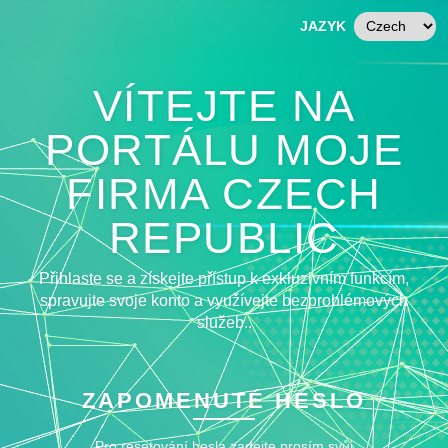
JAZYK
VÍTEJTE NA
PORTÁLU MOJE
FIRMA CZECH
REPUBLIC
Přihlaste se a získejte přístup k exkluzivním funkcím,
spravujte svoje konto a využívejte bezproblémových
služeb..
ZAPOMENUTÉ HESLO
Pro resetování hesla zadejte prosím svůj