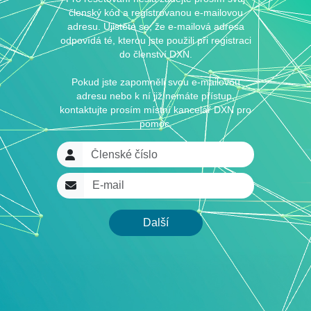
členský kód a registrovanou e-mailovou
adresu. Ujistěte se, že e-mailová adresa
odpovídá té, kterou jste použili při registraci
do členství DXN.
Pokud jste zapomněli svou e-mailovou
adresu nebo k ní již nemáte přístup,
kontaktujte prosím místní kancelář DXN pro
pomoc.
Členské číslo
E-mail
Další